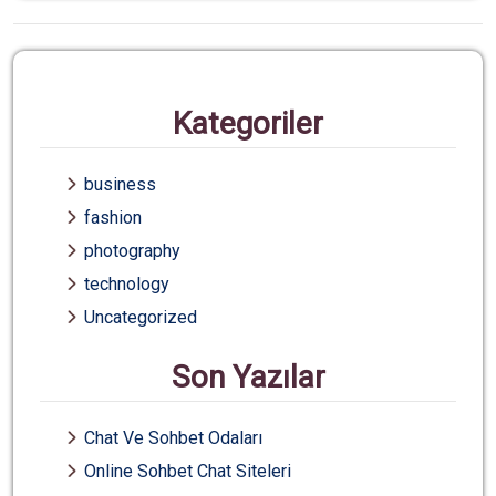
Kategoriler
business
fashion
photography
technology
Uncategorized
Son Yazılar
Chat Ve Sohbet Odaları
Online Sohbet Chat Siteleri