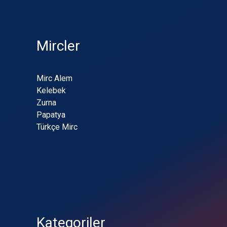
Mircler
Mirc Alem
Kelebek
Zurna
Papatya
Türkçe Mirc
Kategoriler