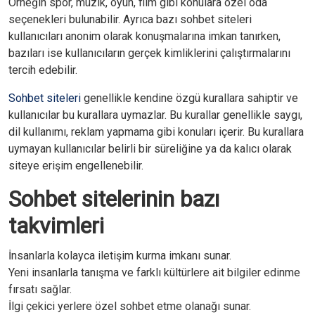
Örneğin spor, müzik, oyun, film gibi konulara özel oda
seçenekleri bulunabilir. Ayrıca bazı sohbet siteleri
kullanıcıları anonim olarak konuşmalarına imkan tanırken,
bazıları ise kullanıcıların gerçek kimliklerini çalıştırmalarını
tercih edebilir.
Sohbet siteleri
genellikle kendine özgü kurallara sahiptir ve
kullanıcılar bu kurallara uymazlar. Bu kurallar genellikle saygı,
dil kullanımı, reklam yapmama gibi konuları içerir. Bu kurallara
uymayan kullanıcılar belirli bir süreliğine ya da kalıcı olarak
siteye erişim engellenebilir.
Sohbet sitelerinin bazı
takvimleri
İnsanlarla kolayca iletişim kurma imkanı sunar.
Yeni insanlarla tanışma ve farklı kültürlere ait bilgiler edinme
fırsatı sağlar.
İlgi çekici yerlere özel sohbet etme olanağı sunar.