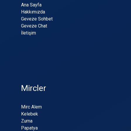
Ana Sayfa
Hakkımızda
Geveze Sohbet
Geveze Chat
İletişim
Mircler
Mirc Alem
Kelebek
Zurna
Papatya