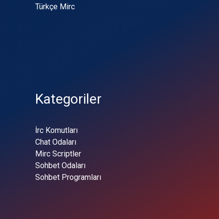
Türkçe Mirc
Kategoriler
İrc Komutları
Chat Odaları
Mirc Scriptler
Sohbet Odaları
Sohbet Programları