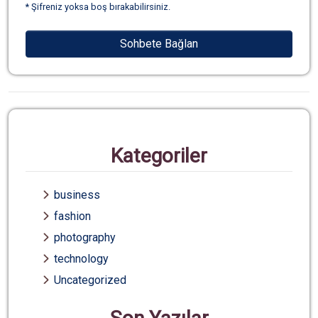
* Şifreniz yoksa boş bırakabilirsiniz.
Sohbete Bağlan
Kategoriler
business
fashion
photography
technology
Uncategorized