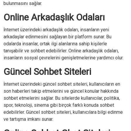
bulunmasını sağlar.
Online Arkadaşlık Odaları
İnternet üzerindeki arkadaşlık odaları, insanların yeni
arkadaşlar edinmesini sağlayan bir platform sunar. Bu
odalarda insanlar, ortak ilgi alanlarına sahip kişilerle
tanışabilir ve sohbet edebilirler. Online arkadaşlık odaları,
insanların sosyal çevrelerini genişletmelerine yardımcı olur.
Güncel Sohbet Siteleri
İnternet üzerindeki güncel sohbet siteleri, kullanıcıların en
son haberleri takip etmelerini ve güncel konular hakkında
sohbet etmelerini sağlar. Bu sitelerde kullanıcılar, politika,
spor, teknoloji, sinema gibi birçok farklı konuda sohbet
edebilirler. Güncel sohbet siteleri, kullanıcılara bilgi edinme
ve tartışma imkanı sunar.