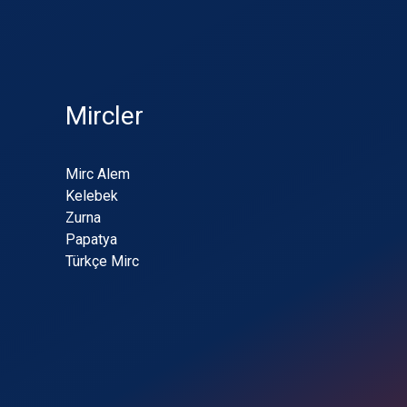
Mircler
Mirc Alem
Kelebek
Zurna
Papatya
Türkçe Mirc