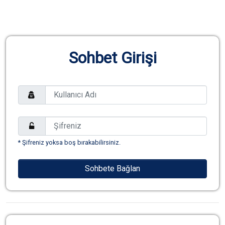
Sohbet Girişi
* Şifreniz yoksa boş bırakabilirsiniz.
Sohbete Bağlan