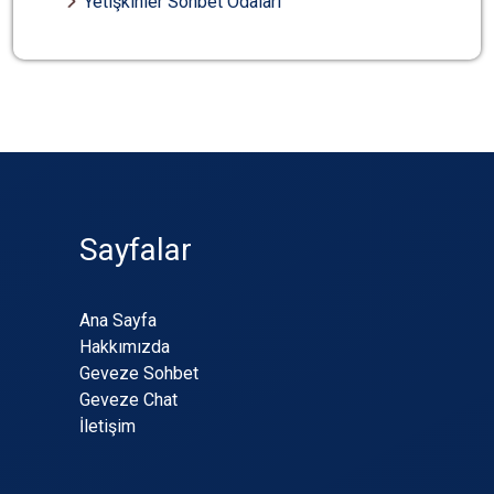
Yetişkinler Sohbet Odaları
Sayfalar
Ana Sayfa
Hakkımızda
Geveze Sohbet
Geveze Chat
İletişim