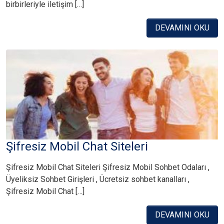
birbirleriyle iletişim […]
DEVAMINI OKU
Şifresiz Mobil Chat Siteleri
Şifresiz Mobil Chat Siteleri Şifresiz Mobil Sohbet Odaları ,
Üyeliksiz Sohbet Girişleri , Ücretsiz sohbet kanalları ,
Şifresiz Mobil Chat […]
DEVAMINI OKU