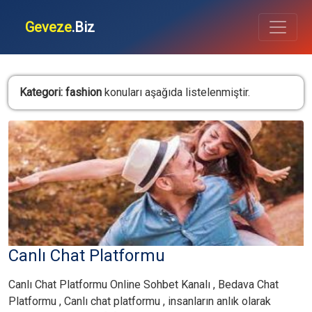
Geveze
.Biz
Kategori:
fashion
konuları aşağıda listelenmiştir.
Canlı Chat Platformu
Canlı Chat Platformu Online Sohbet Kanalı , Bedava Chat
Platformu , Canlı chat platformu , insanların anlık olarak