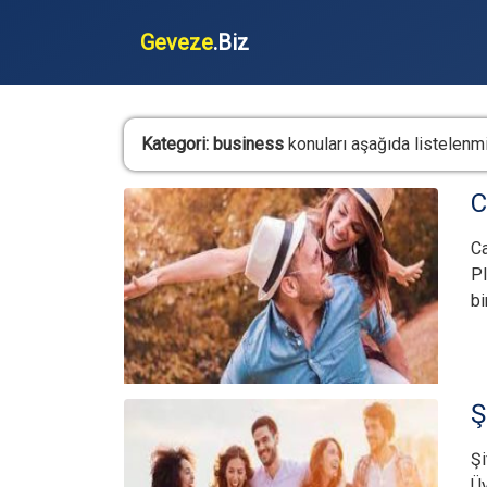
Geveze
.Biz
Kategori:
business
konuları aşağıda listelenmiş
C
Ca
Pl
bi
Ş
Şi
Üy