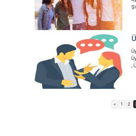
Şi
Ü
Üy
Üy
, 
«
1
2