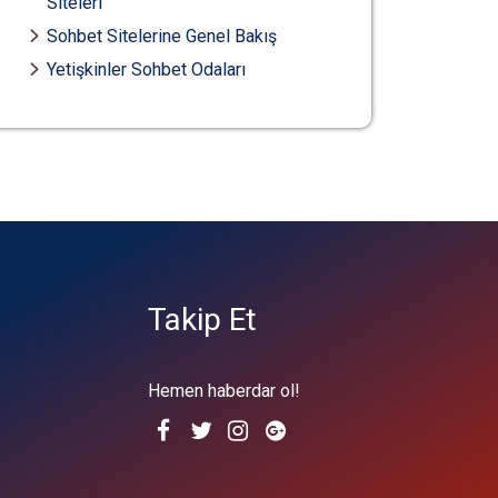
Siteleri
Sohbet Sitelerine Genel Bakış
Yetişkinler Sohbet Odaları
Takip Et
Hemen haberdar ol!