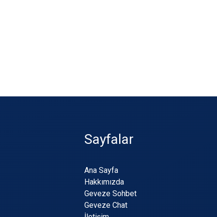
Sayfalar
Ana Sayfa
Hakkımızda
Geveze Sohbet
Geveze Chat
İletişim