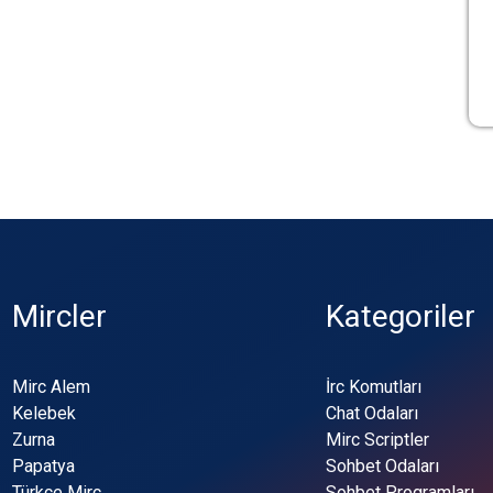
Mircler
Kategoriler
Mirc Alem
İrc Komutları
Kelebek
Chat Odaları
Zurna
Mirc Scriptler
Papatya
Sohbet Odaları
Türkçe Mirc
Sohbet Programları