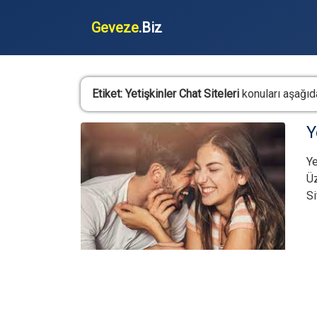
Geveze
.Biz
Etiket:
Yetişkinler Chat Siteleri
konuları aşağıda
Y
Ye
Üz
Si