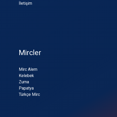
İletişim
Mircler
Mirc Alem
Kelebek
Zurna
Papatya
Türkçe Mirc