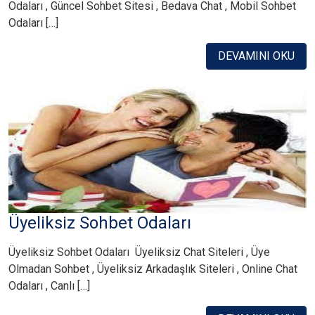
Odaları , Güncel Sohbet Sitesi , Bedava Chat , Mobil Sohbet
Odaları […]
DEVAMINI OKU
Üyeliksiz Sohbet Odaları
Üyeliksiz Sohbet Odaları Üyeliksiz Chat Siteleri , Üye
Olmadan Sohbet , Üyeliksiz Arkadaşlık Siteleri , Online Chat
Odaları , Canlı […]