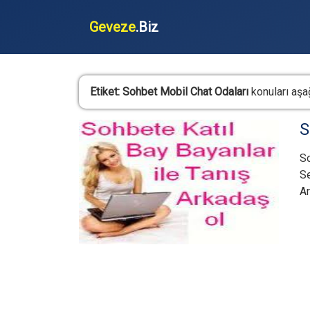
Geveze
.Biz
Etiket:
Sohbet Mobil Chat Odaları
konuları aşağ
S
So
Se
Ar