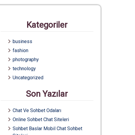
Kategoriler
business
fashion
photography
technology
Uncategorized
Son Yazılar
Chat Ve Sohbet Odaları
Online Sohbet Chat Siteleri
Sohbet Baslar Mobil Chat Sohbet