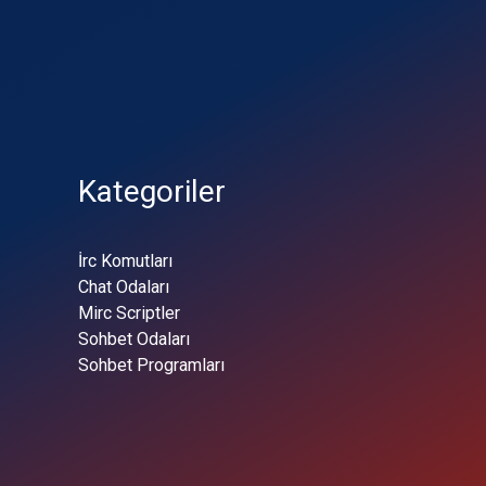
Kategoriler
İrc Komutları
Chat Odaları
Mirc Scriptler
Sohbet Odaları
Sohbet Programları