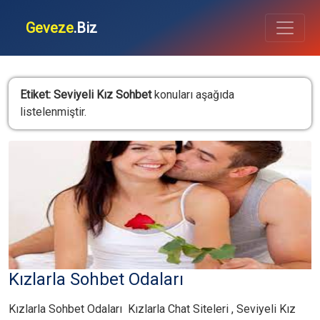
Geveze
.Biz
Etiket:
Seviyeli Kız Sohbet
konuları aşağıda
listelenmiştir.
Kızlarla Sohbet Odaları
Kızlarla Sohbet Odaları Kızlarla Chat Siteleri , Seviyeli Kız