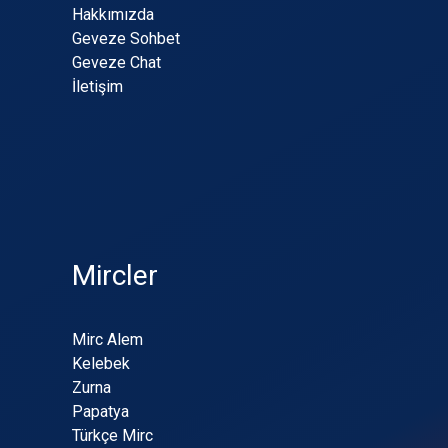
Hakkımızda
Geveze Sohbet
Geveze Chat
İletişim
Mircler
Mirc Alem
Kelebek
Zurna
Papatya
Türkçe Mirc