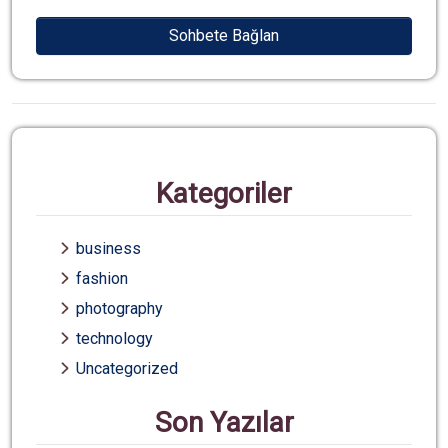
Sohbete Bağlan
Kategoriler
business
fashion
photography
technology
Uncategorized
Son Yazılar