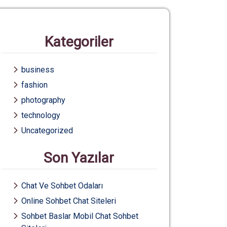
Kategoriler
business
fashion
photography
technology
Uncategorized
Son Yazılar
Chat Ve Sohbet Odaları
Online Sohbet Chat Siteleri
Sohbet Baslar Mobil Chat Sohbet