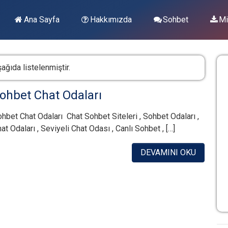
Ana Sayfa
Hakkımızda
Sohbet
Mi
ağıda listelenmiştir.
ohbet Chat Odaları
hbet Chat Odaları Chat Sohbet Siteleri , Sohbet Odaları ,
at Odaları , Seviyeli Chat Odası , Canlı Sohbet , […]
DEVAMINI OKU