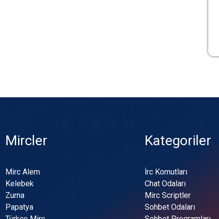
Mircler
Kategoriler
Mirc Alem
İrc Komutları
Kelebek
Chat Odaları
Zurna
Mirc Scriptler
Papatya
Sohbet Odaları
Türkçe Mirc
Sohbet Programları