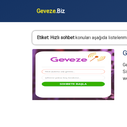
Geveze
.Biz
Etiket:
Hızlı sohbet
konuları aşağıda listelenmi
G
G
Si
we