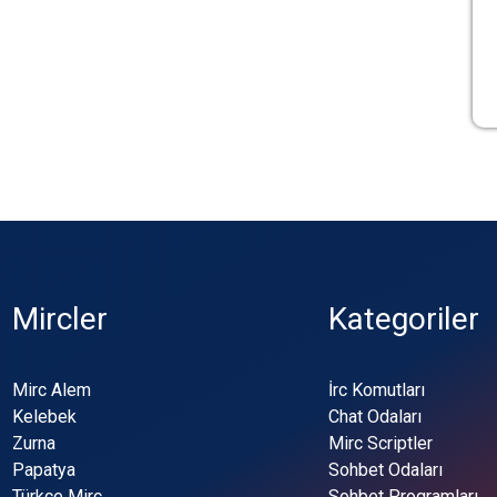
Mircler
Kategoriler
Mirc Alem
İrc Komutları
Kelebek
Chat Odaları
Zurna
Mirc Scriptler
Papatya
Sohbet Odaları
Türkçe Mirc
Sohbet Programları