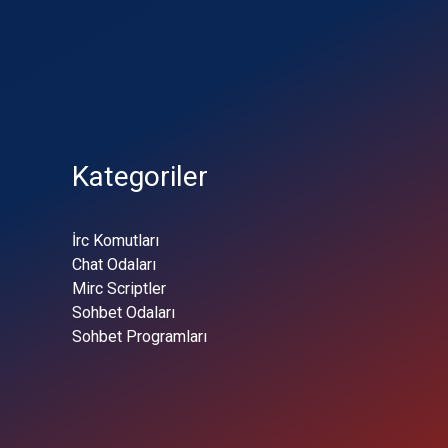
Kategoriler
İrc Komutları
Chat Odaları
Mirc Scriptler
Sohbet Odaları
Sohbet Programları