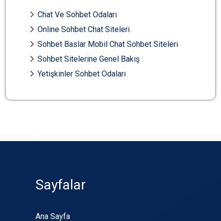
Chat Ve Sohbet Odaları
Online Sohbet Chat Siteleri
Sohbet Baslar Mobil Chat Sohbet Siteleri
Sohbet Sitelerine Genel Bakış
Yetişkinler Sohbet Odaları
Sayfalar
Ana Sayfa