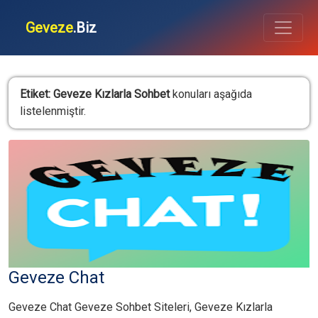
Geveze
.Biz
Etiket:
Geveze Kızlarla Sohbet
konuları aşağıda
listelenmiştir.
Geveze Chat
Geveze Chat Geveze Sohbet Siteleri, Geveze Kızlarla