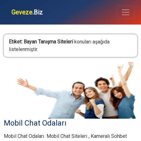
Geveze
.Biz
Etiket:
Bayan Tanışma Siteleri
konuları aşağıda
listelenmiştir.
Mobil Chat Odaları
Mobil Chat Odaları Mobil Chat Siteleri , Kameralı Sohbet