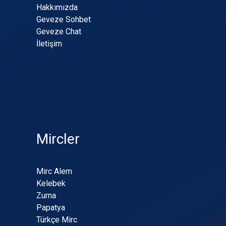
Hakkımızda
Geveze Sohbet
Geveze Chat
İletişim
Mircler
Mirc Alem
Kelebek
Zurna
Papatya
Türkçe Mirc