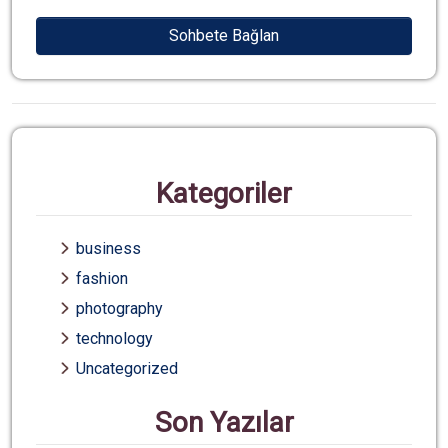
Sohbete Bağlan
Kategoriler
business
fashion
photography
technology
Uncategorized
Son Yazılar