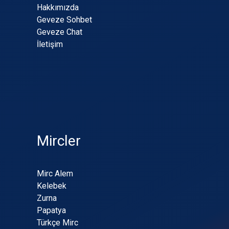
Hakkımızda
Geveze Sohbet
Geveze Chat
İletişim
Mircler
Mirc Alem
Kelebek
Zurna
Papatya
Türkçe Mirc