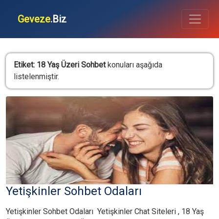
Geveze
.Biz
Etiket:
18 Yaş Üzeri Sohbet
konuları aşağıda
listelenmiştir.
Yetişkinler Sohbet Odaları
Yetişkinler Sohbet Odaları Yetişkinler Chat Siteleri , 18 Yaş