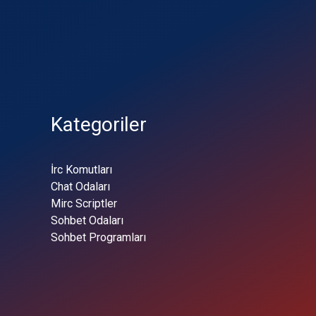
Kategoriler
İrc Komutları
Chat Odaları
Mirc Scriptler
Sohbet Odaları
Sohbet Programları