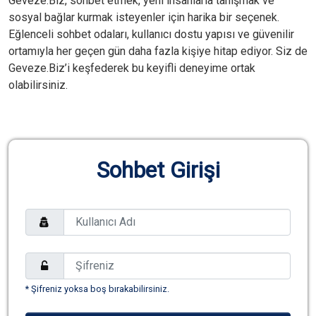
Geveze.Biz, sohbet etmek, yeni insanlarla tanışmak ve
sosyal bağlar kurmak isteyenler için harika bir seçenek.
Eğlenceli sohbet odaları, kullanıcı dostu yapısı ve güvenilir
ortamıyla her geçen gün daha fazla kişiye hitap ediyor. Siz de
Geveze.Biz’i keşfederek bu keyifli deneyime ortak
olabilirsiniz.
Sohbet Girişi
* Şifreniz yoksa boş bırakabilirsiniz.