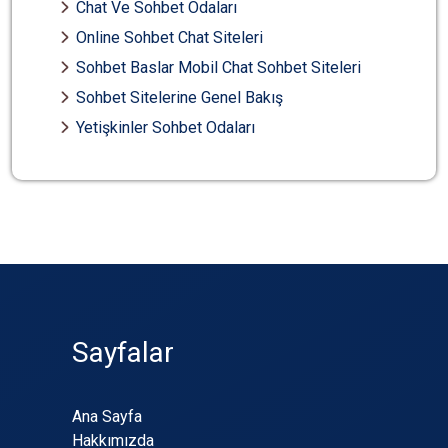
Chat Ve Sohbet Odaları
Online Sohbet Chat Siteleri
Sohbet Baslar Mobil Chat Sohbet Siteleri
Sohbet Sitelerine Genel Bakış
Yetişkinler Sohbet Odaları
Sayfalar
Ana Sayfa
Hakkımızda