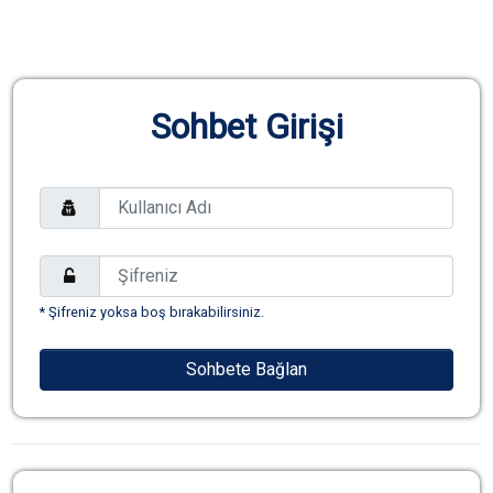
Sohbet Girişi
* Şifreniz yoksa boş bırakabilirsiniz.
Sohbete Bağlan